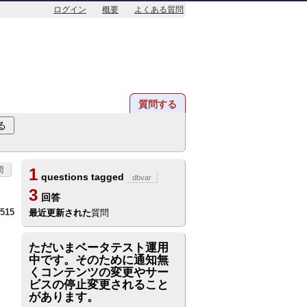
ログイン
概要
よくある質問
質問する
問
1
questions tagged
dbvar
3
回答
515
最近更新された
質問
ただいまベータテスト運用
中です。そのために通知無
くコンテンツの変更やサー
ビスの停止変更されること
があります。