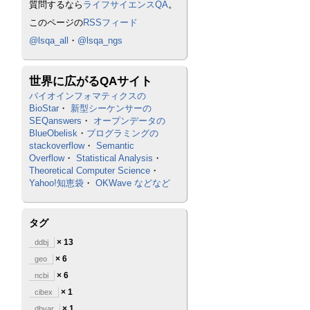
質問するなら
ライフサイエンスQA
。
このページの
RSSフィード
@lsqa_all
・
@lsqa_ngs
世界に広がるQAサイト
バイオインフォマティクスの
BioStar
・
新型シーケンサーの
SEQanswers
・
オープンデータの
BlueObelisk
・
プログラミングの
stackoverflow
・
Semantic
Overflow
・
Statistical Analysis
・
Theoretical Computer Science
・
Yahoo!知恵袋
・
OKWave
などなど
タグ
× 13
ddbj
× 6
geo
× 6
ncbi
× 1
cibex
× 1
dbvar