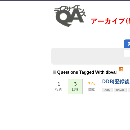
Questions Tagged With dbvar
DDBJ登録
1
3
7.0k
投票
回答
閲覧
ddbj
dbvar