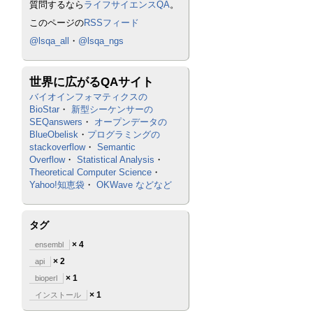
質問するなら
ライフサイエンスQA
。
このページの
RSSフィード
@lsqa_all
・
@lsqa_ngs
世界に広がるQAサイト
バイオインフォマティクスの
BioStar
・
新型シーケンサーの
SEQanswers
・
オープンデータの
BlueObelisk
・
プログラミングの
stackoverflow
・
Semantic
Overflow
・
Statistical Analysis
・
Theoretical Computer Science
・
Yahoo!知恵袋
・
OKWave
などなど
タグ
× 4
ensembl
× 2
api
× 1
bioperl
× 1
インストール