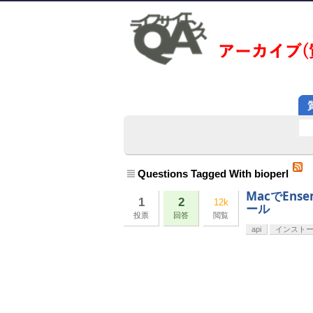
Questions Tagged With bioperl
MacでEns
1
2
12k
ール
投票
回答
閲覧
api
インスト