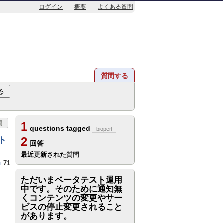
ログイン
概要
よくある質問
質問する
問
1
questions tagged
bioperl
スト
2
回答
最近更新された
質問
71
i
ただいまベータテスト運用
中です。そのために通知無
くコンテンツの変更やサー
ビスの停止変更されること
があります。