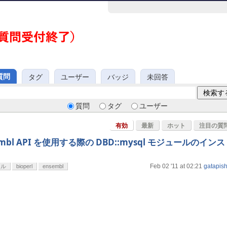
質問
タグ
ユーザー
バッジ
未回答
質問
タグ
ユーザー
有効
最新
ホット
注目の質
embl API を使用する際の DBD::mysql モジュールのイン
Feb 02 '11 at 02:21
gatapish
ール
bioperl
ensembl