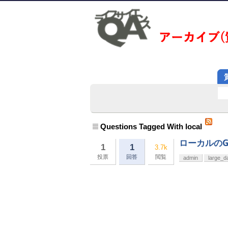
Questions Tagged With local
ローカルのG
1
1
3.7k
投票
回答
閲覧
admin
large_d