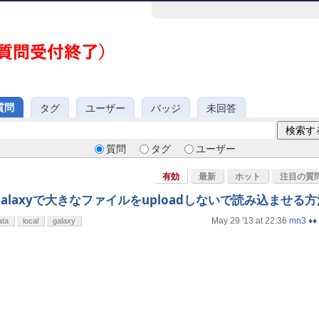
質問
タグ
ユーザー
バッジ
未回答
質問
タグ
ユーザー
有効
最新
ホット
注目の質
alaxyで大きなファイルをuploadしないで読み込ませる方
May 29 '13 at 22:36
mn3 ♦♦
ata
local
galaxy