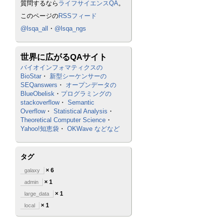
質問するなら
ライフサイエンスQA
。
このページの
RSSフィード
@lsqa_all
・
@lsqa_ngs
世界に広がるQAサイト
バイオインフォマティクスの
BioStar
・
新型シーケンサーの
SEQanswers
・
オープンデータの
BlueObelisk
・
プログラミングの
stackoverflow
・
Semantic
Overflow
・
Statistical Analysis
・
Theoretical Computer Science
・
Yahoo!知恵袋
・
OKWave
などなど
タグ
× 6
galaxy
× 1
admin
× 1
large_data
× 1
local