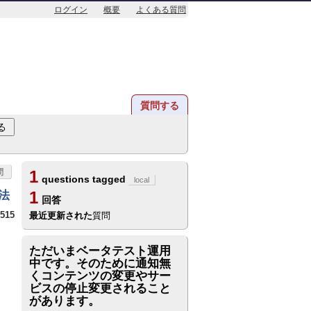
ログイン
概要
よくある質問
質問する
問
1
questions tagged
local
法
1
回答
515
最近更新された
質問
ただいまベータテスト運用
中です。そのために通知無
くコンテンツの変更やサー
ビスの停止変更されること
があります。