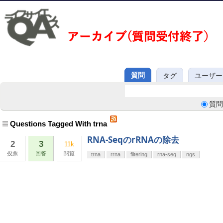
質問
タグ
ユーザー
質問
Questions Tagged With trna
RNA-SeqのrRNAの除去
2
3
11k
投票
回答
閲覧
trna
rrna
filtering
rna-seq
ngs