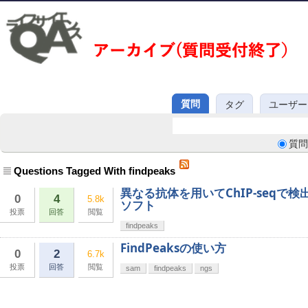
質問
タグ
ユーザー
質問
Questions Tagged With findpeaks
異なる抗体を用いてChIP-seq
0
4
5.8k
ソフト
投票
回答
閲覧
findpeaks
FindPeaksの使い方
0
2
6.7k
投票
回答
閲覧
sam
findpeaks
ngs