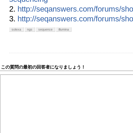
2.
http://seqanswers.com/forums/sh
3.
http://seqanswers.com/forums/sh
solexa
ngs
sequence
illumina
この質問の最初の回答者になりましょう！